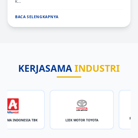
k...
BACA SELENGKAPNYA
KERJASAMA
INDUSTRI
RSUD DR. MOHAM
NESIA TBK
LIEK MOTOR TOYOTA
SAMPANG