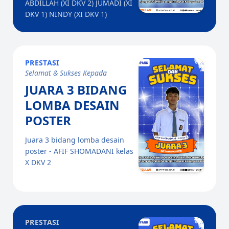
ABDILLAH (XI DKV 2) JUMADI (XI
DKV 1) NINDY (XI DKV 1)
PRESTASI
Selamat & Sukses Kepada
JUARA 3 BIDANG
LOMBA DESAIN
POSTER
Juara 3 bidang lomba desain
poster - AFIF SHOMADANI kelas
X DKV 2
PRESTASI