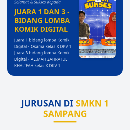
Selamat & Sukses Kepada
JUARA 1 DAN 3 -
BIDANG LOMBA
KOMIK DIGITAL
Juara 1 bidang lomba Komik
Digital - Osama kelas X DKV 1
Juara 3 bidang lomba Komik
Digital - ALIMAH ZAHRATUL
KHALIFAH kelas X DKV 1
JURUSAN DI
SMKN 1
SAMPANG