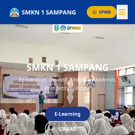
SMKN 1 SAMPANG
SPMB
BERANDA
GURU
AGENDA
SMKN 1 SAMPANG
PENGUMUMAN
PRESTASI
Berkarakter, Inovatif, Mandiri, Akademis,
ARTIKEL
Kompetitif, Unggul
Layanan Publik
E-Learning
SIAKAD