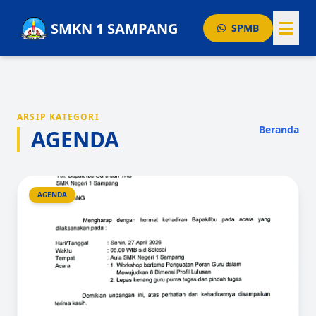
SMKN 1 SAMPANG
SPMB
BERANDA
GURU
ARSIP KATEGORI
AGENDA
Beranda
AGENDA
PENGUMUMAN
PRESTASI
AGENDA
ARTIKEL
Layanan Publik