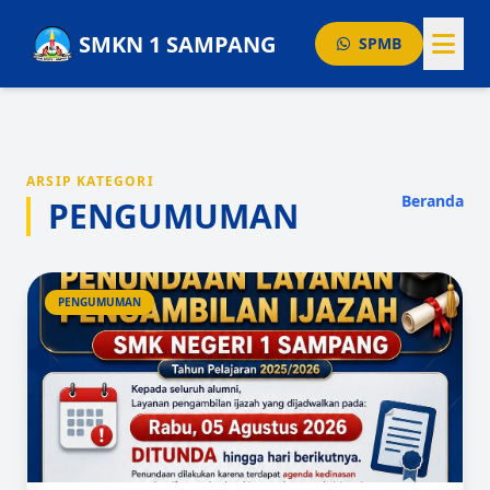
SMKN 1 SAMPANG
SPMB
BERANDA
GURU
ARSIP KATEGORI
AGENDA
Beranda
PENGUMUMAN
PENGUMUMAN
PRESTASI
PENGUMUMAN
ARTIKEL
Layanan Publik