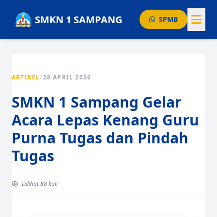
SMKN 1 SAMPANG
SPMB
BERANDA
GURU
ARTIKEL
/
28 APRIL 2026
AGENDA
SMKN 1 Sampang Gelar
PENGUMUMAN
Acara Lepas Kenang Guru
PRESTASI
Purna Tugas dan Pindah
ARTIKEL
Tugas
Layanan Publik
Dilihat 88 kali