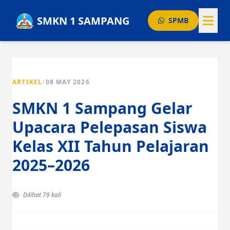
SMKN 1 SAMPANG
SPMB
BERANDA
GURU
ARTIKEL
/
08 MAY 2026
AGENDA
SMKN 1 Sampang Gelar
PENGUMUMAN
Upacara Pelepasan Siswa
PRESTASI
Kelas XII Tahun Pelajaran
ARTIKEL
2025–2026
Layanan Publik
Dilihat 79 kali